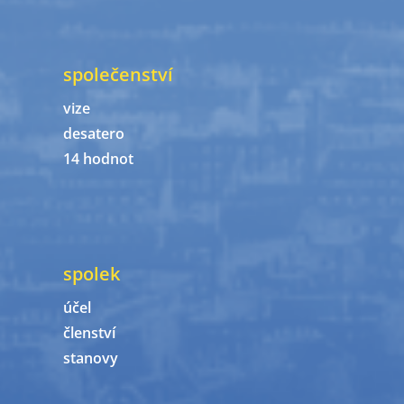
společenství
vize
desatero
14 hodnot
spolek
účel
členství
stanovy