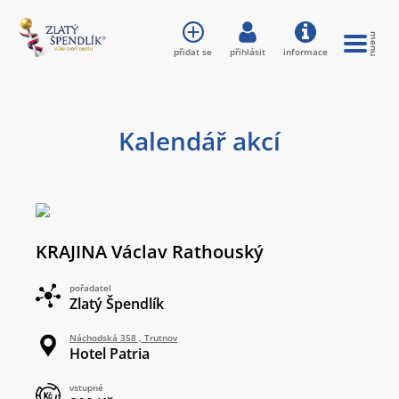
přidat se
přihlásit
informace
Kalendář akcí
KRAJINA Václav Rathouský
pořadatel
Zlatý Špendlík
Náchodská 358 , Trutnov
Hotel Patria
vstupné