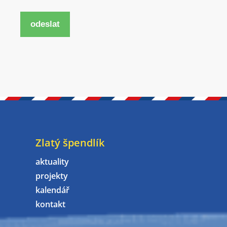
odeslat
Zlatý špendlík
aktuality
projekty
kalendář
kontakt