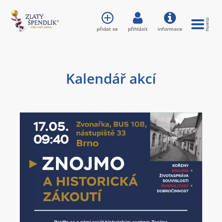
přidat se
přihlásit
informace
Kalendář akcí