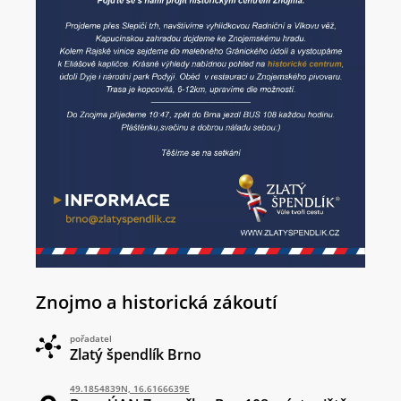
Znojmo a historická zákoutí
pořadatel
Zlatý špendlík Brno
49.1854839N, 16.6166639E