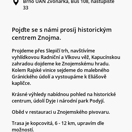
Brno ÚAN Zvonařka, Bus 108, nástupiště
33
Pojďte se s námi prosíj historickým
centrem Znojma.
Projdeme přes Slepičí trh, navštívíme
vyhlídkovou Radniční a Vlkovu věž, Kapucínskou
zahradou dojdeme ke Znojemskému hradu.
Kolem Rajské vinice sejdeme do malebného
Gránického údolí a vystoupáme k Eliášově
kapličce.
Krásné výhledy nabídnou pohled na historické
centrum, údolí Dyje i národní park Podyjí.
Oběd v restauraci u Znojemského pivovaru.
Trasa je kopcovitá, 6 - 12 km, upravím dle
možností.