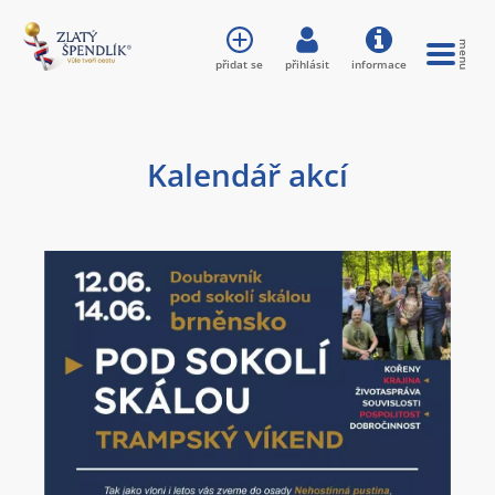
přidat se
přihlásit
informace
Kalendář akcí