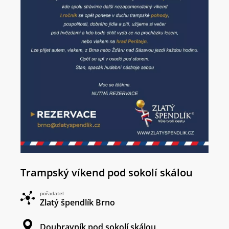
Trampský víkend pod sokolí skálou
pořadatel
Zlatý špendlík Brno
Doubravník pod sokolí skálou