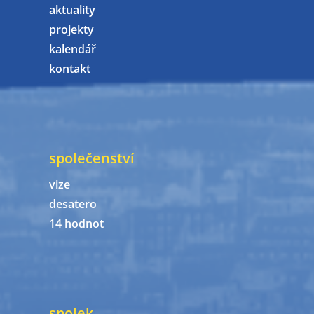
aktuality
projekty
kalendář
kontakt
společenství
vize
desatero
14 hodnot
spolek