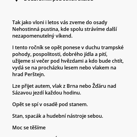
Tak jako vloni i letos vás zveme do osady
Nehostinná pustina
, kde spolu strávíme další
nezapomenutelný víkend.
I tento ročník
se opět ponese v duchu trampské
pohody
, pospolitosti, dobrého jídla a pití,
užijeme si večer pod hvězdami a kdo bude chtít,
vydá se na procházku lesem nebo vlakem na
hrad Perštejn
.
Lze přijet autem, vlak z Brna nebo Žďáru nad
Sázavou jezdí každou hodinu.
Opět se spí v osadě pod stanem.
Stan, spacák a hudební nástroje sebou.
Moc se těšíme