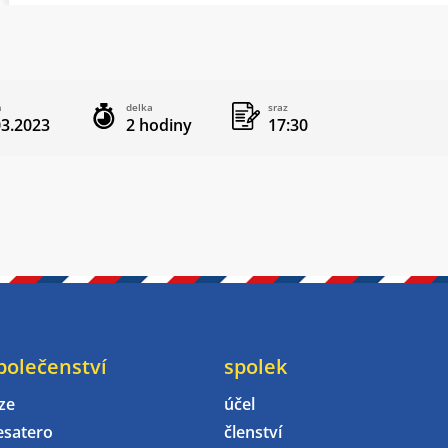
m
delka
sraz
03.2023
2 hodiny
17:30
polečenství
spolek
ze
účel
esatero
členství