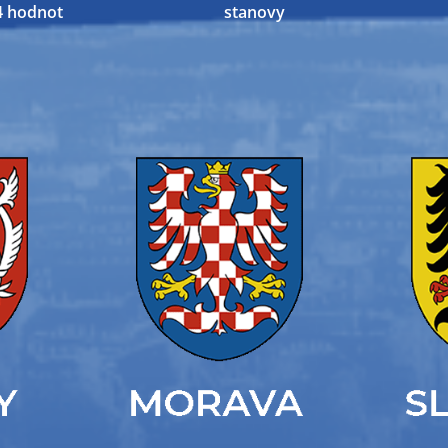
4 hodnot
stanovy