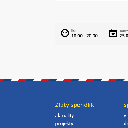
čas
datu
18:00 - 20:00
25.
Zlatý špendlík
s
aktuality
vi
projekty
d