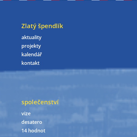
Zlatý špendlík
aktuality
projekty
kalendář
kontakt
společenství
vize
desatero
14 hodnot