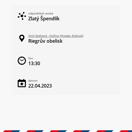
odpovědná osoba
Zlatý Špendlík
Vrch Gothard - Hořice (Hradec Králové)
Riegrův obelisk
čas
13:30
datum
22.04.2023