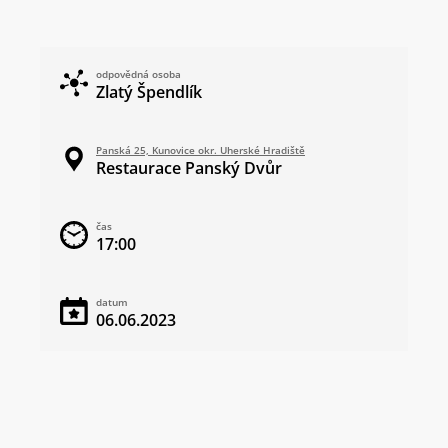
odpovědná osoba
Zlatý Špendlík
Panská 25, Kunovice okr. Uherské Hradiště
Restaurace Panský Dvůr
čas
17:00
datum
06.06.2023