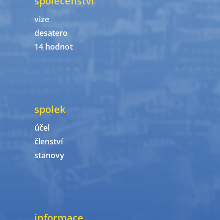
společenství
vize
desatero
14 hodnot
spolek
účel
členství
stanovy
informace