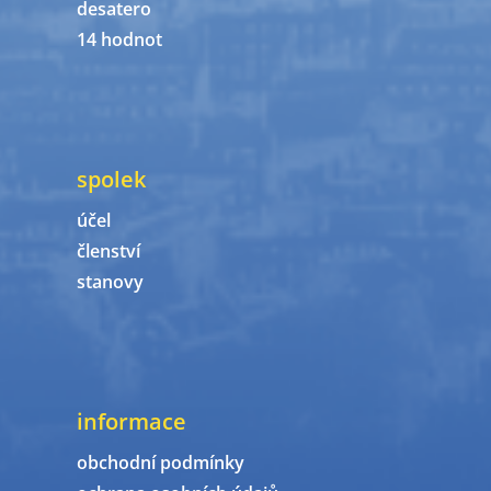
desatero
14 hodnot
spolek
účel
členství
stanovy
informace
obchodní podmínky