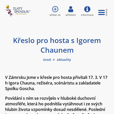
přidat se
přihlásit
informace
Křeslo pro hosta s Igorem
Chaunem
úvod
>
aktuality
V Zámrsku jsme v křesle pro hosta přivítali 17. 3. V 17
h Igora Chauna, režiséra, scénáristu a zakladatele
Spolku Goscha.
Povídání s ním se rozvíjelo v hluboké duchovní
atmosféře, která ho podnítila vytáhnout i ze svých
hlubin života vzpomínky dosud nesdělené. Poslední