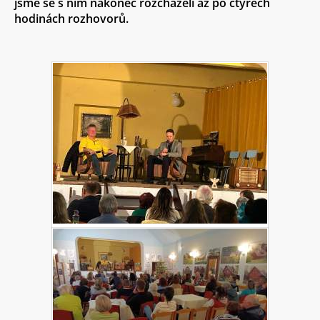
jsme se s ním nakonec rozcházeli až po čtyřech
hodinách rozhovorů.