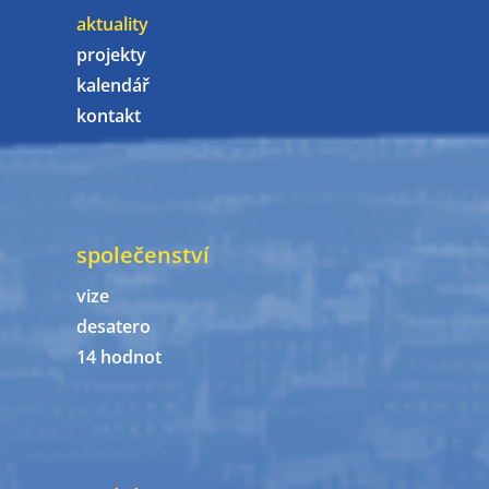
aktuality
projekty
kalendář
kontakt
společenství
vize
desatero
14 hodnot