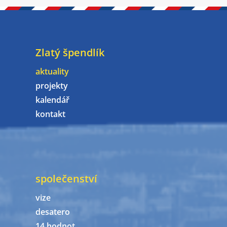
Zlatý špendlík
aktuality
projekty
kalendář
kontakt
společenství
vize
desatero
14 hodnot