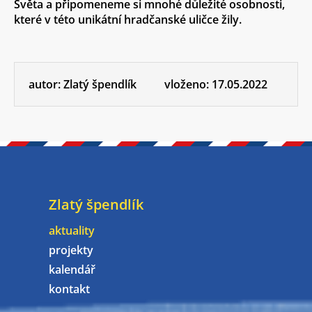
Světa a připomeneme si mnohé důležité osobnosti,
které v této unikátní hradčanské uličce žily.
autor:
Zlatý špendlík
vloženo:
17.05.2022
Zlatý špendlík
aktuality
projekty
kalendář
kontakt