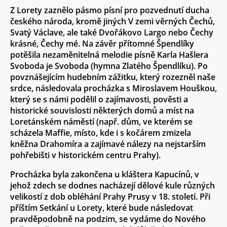
Z Lorety zaznělo pásmo písní pro pozvednutí ducha
českého národa, kromě jiných V zemi věrných Čechů,
Svatý Václave, ale také Dvořákovo Largo nebo Čechy
krásné, Čechy mé. Na závěr přítomné Špendlíky
potěšila nezaměnitelná melodie písně Karla Hašlera
Svoboda je Svoboda (hymna Zlatého Špendlíku). Po
povznášejícím hudebním zážitku, který rozezněl naše
srdce, následovala procházka s Miroslavem Houškou,
který se s námi podělil o zajímavosti, pověsti a
historické souvislosti některých domů a míst na
Loretánském náměstí (např. dům, ve kterém se
scházela Maffie, místo, kde i s kočárem zmizela
kněžna Drahomíra a zajímavé nálezy na nejstarším
pohřebišti v historickém centru Prahy).
Procházka byla zakončena u kláštera Kapucínů, v
jehož zdech se dodnes nacházejí dělové kule různých
velikostí z dob obléhání Prahy Prusy v 18. století. Při
příštím Setkání u Lorety, které bude následovat
pravděpodobně na podzim, se vydáme do Nového