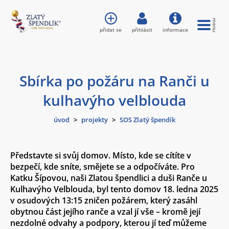
přidat se
přihlásit
informace
Sbírka po požáru na Ranči u
kulhavýho velblouda
úvod
>
projekty
>
SOS Zlatý špendík
Představte si svůj domov. Místo, kde se cítíte v
bezpečí, kde sníte, smějete se a odpočíváte. Pro
Katku Šípovou, naši Zlatou špendlici a duši Ranče u
Kulhavýho Velblouda, byl tento domov 18. ledna 2025
v osudových 13:15 zničen požárem, který zasáhl
obytnou část jejího ranče a vzal jí vše – kromě její
nezdolné odvahy a podpory, kterou jí teď můžeme