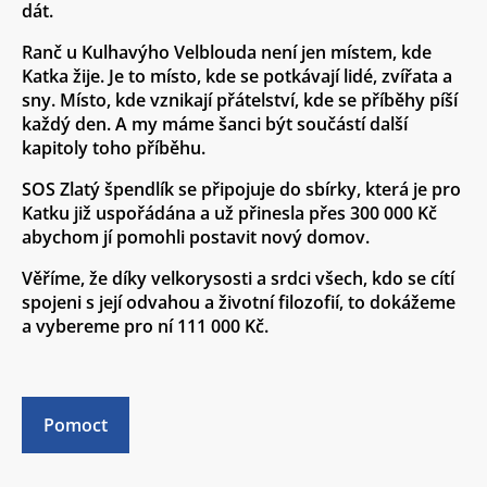
dát.
Ranč u Kulhavýho Velblouda není jen místem, kde
Katka žije. Je to místo, kde se potkávají lidé, zvířata a
sny. Místo, kde vznikají přátelství, kde se příběhy píší
každý den. A my máme šanci být součástí další
kapitoly toho příběhu.
SOS Zlatý špendlík se připojuje do sbírky, která je pro
Katku již uspořádána a už přinesla přes 300 000 Kč
abychom jí pomohli postavit nový domov.
Věříme, že díky velkorysosti a srdci všech, kdo se cítí
spojeni s její odvahou a životní filozofií, to dokážeme
a vybereme pro ní 111 000 Kč.
Pomoct