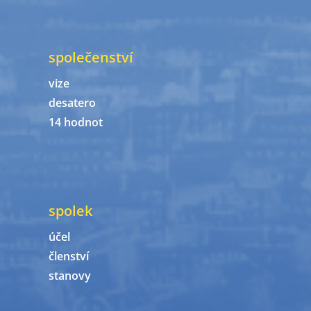
společenství
vize
desatero
14 hodnot
spolek
účel
členství
stanovy