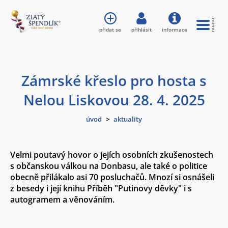
přidat se
přihlásit
informace
Zámrské křeslo pro hosta s
Nelou Liskovou 28. 4. 2025
úvod
>
aktuality
Velmi poutavý hovor o jejích osobních zkušenostech
s občanskou válkou na Donbasu, ale také o politice
obecně přilákalo asi 70 posluchačů. Mnozí si osnášeli
z besedy i její knihu Příběh "Putinovy děvky" i s
autogramem a věnováním.