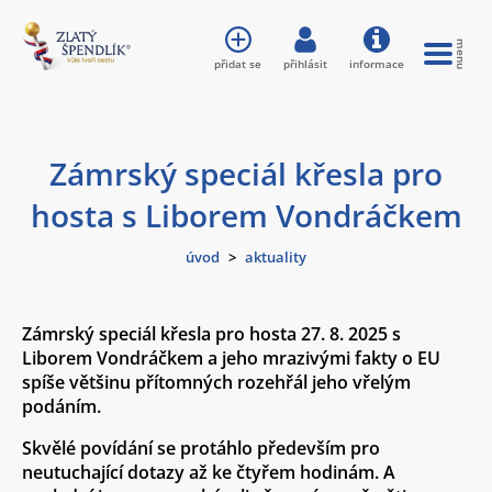
přidat se
přihlásit
informace
Zámrský speciál křesla pro
hosta s Liborem Vondráčkem
úvod
>
aktuality
Zámrský speciál křesla pro hosta 27. 8. 2025 s
Liborem Vondráčkem a jeho mrazivými fakty o EU
spíše většinu přítomných rozehřál jeho vřelým
podáním.
Skvělé povídání se protáhlo především pro
neutuchající dotazy až ke čtyřem hodinám. A