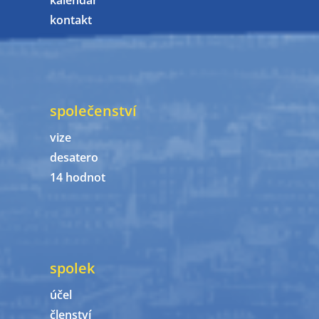
kalendář
kontakt
společenství
vize
desatero
14 hodnot
spolek
účel
členství