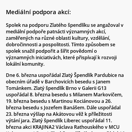
Mediální podpora akcí:
Spolek na podporu Zlatého špendlíku se angažoval v
mediální podpoře patnácti významných akcí,
zaměřených na různé oblasti kultury, vzdělání,
dobročinnosti a pospolitosti. Tímto způsobem se
spolek snažil podpořit a šířit povědomí o
významných iniciativách, které přispívají k rozvoji
lokální komunity.
Dne 6. března uspořádal Zlatý Špendlík Pardubice na
obecním úřadě v Barchovicích besedu s Janem
Tománkem. Zlatý špendlík Brno v Galerii G13
uspořádal 8. března besedu s Milanem Markovičem,
19. března besedu s Martinou Kociánovou a 26.
března besedu s Jozefem Banášem. Dále uspořádal
23. března výšlap na Akátovou věž k příležitosti
výtání jara. Zlatý špendlík Liberec uspořádal 11.
března akci KRAJINA2 Václava Rathouského v MCU