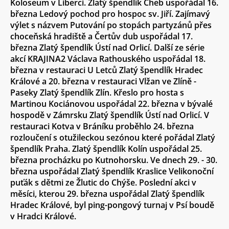
Koloseum v Liberci. Zlatý špendlík Cheb uspořádal 16.
března Ledový pochod pro hospoc sv. Jiří. Zajímavý
výlet s názvem Putování po stopách partyzánů přes
choceňská hradiště a Čertův dub uspořádal 17.
března Zlatý špendlík Ústí nad Orlicí. Další ze série
akcí KRAJINA2 Václava Rathouského uspořádal 18.
března v restauraci U Letců Zlatý špendlík Hradec
Králové a 20. března v restauraci Vlžan ve Zlíně -
Paseky Zlatý špendlík Zlín. Křeslo pro hosta s
Martinou Kociánovou uspořádal 22. března v bývalé
hospodě v Zámrsku Zlatý špendlík Ústí nad Orlicí. V
restauraci Kotva v Bráníku proběhlo 24. března
rozloučení s otužileckou sezónou které pořádal Zlatý
špendlík Praha. Zlatý špendlík Kolín uspořádal 25.
března procházku po Kutnohorsku. Ve dnech 29. - 30.
března uspořádal Zlatý špendlík Kraslice Velikonoční
puťák s dětmi ze Žlutic do Chýše. Poslední akci v
měsíci, kterou 29. března uspořádal Zlatý špendlík
Hradec Králové, byl ping-pongový turnaj v Psí boudě
v Hradci Králové.