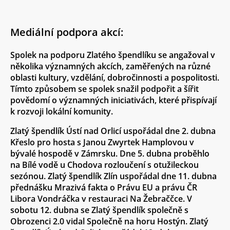
Mediální podpora akcí:
Spolek na podporu Zlatého špendlíku se angažoval v
několika významných akcích, zaměřených na různé
oblasti kultury, vzdělání, dobročinnosti a pospolitosti.
Tímto způsobem se spolek snažil podpořit a šířit
povědomí o významných iniciativách, které přispívají
k rozvoji lokální komunity.
Zlatý špendlík Ústí nad Orlicí uspořádal dne 2. dubna
Křeslo pro hosta s Janou Zwyrtek Hamplovou v
bývalé hospodě v Zámrsku. Dne 5. dubna proběhlo
na Bílé vodě u Chodova rozloučení s otužileckou
sezónou. Zlatý špendlík Zlín uspořádal dne 11. dubna
přednášku Mrazivá fakta o Právu EU a právu ČR
Libora Vondráčka v restauraci Na Žebraččce. V
sobotu 12. dubna se Zlatý špendlík společně s
Obrozenci 2.0 vidal Společně na horu Hostýn. Zlatý