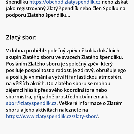
špendlíku
https://obchod.zlatyspendlik.cz
nebo získat
jako registrovaný Zlatý špendlík nebo člen Spolku na
podporu Zlatého špendlíku..
Zlatý sbor:
V dubna proběhl společný zpěv několika lokálních
skupin Zlatého sboru ve svazech Zlatého špendlíku.
Posláním Zlatého sboru je společný zpěv, který
posiluje pospolitost a radost, je zdravý, obrušuje ego
a posiluje vnímání a vytváří fantastickou atmosféru
na větších akcích. Do Zlatého sboru se mohou
zájemci hlásit přes svého koordinátora nebo
sbormistra, případně prostřednictvím emailu
sbor@zlatyspendlik.cz
. Veškeré informace o Zlatém
sboru a jeho aktivitách naleznete na
https://www.zlatyspendlik.cz/zlaty-sbor/
.