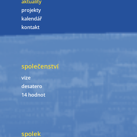
aktuality
projekty
kalendář
kontakt
společenství
vize
desatero
14 hodnot
spolek