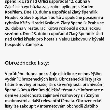
špendlík Ústí nad Orlicí uspořádal 12. dubna v
Zaječicích vycházka za jarními bylinami s Karlem
Kouřilem. Dne 13. dubna uspořádal Zlatý špendlík
Hradec Králové opékání buřtů a společné posezení u
rybníka Kříž v Hradci Králové. Zlatý špendlík Praha se
26. dubna v restauraci Kotva rozloučil s otužileckou
sezónou. Dne 28. dubna upořádal Zlatý špendlík Ústí
nad Orlicí křeslo pro hosta s Nelou Liskovou v bývalé
hospodě v Zámrsku.
Obrozenecké listy:
V průběhu dubna pokračuje distribuce nejnovějšího
vydání Obrozeneckých listů. Obrozenecké listy jako
tištěné noviny přinášejí široké veřejnosti, příznivcům,
špendlíkům a členům důležité tématické informace o
dění ve společnosti, zajímavé rozhovory s různými
osobnostmi a další relevantní témata. Obrozenecké
listy lze zakoupit v internetovém obchodě Zlatého