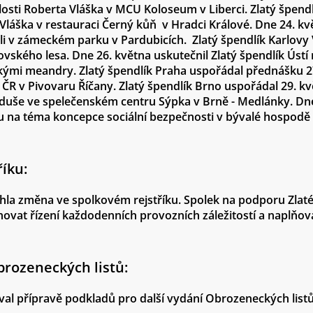
slosti Roberta Vláška v MCU Koloseum v Liberci. Zlatý špend
 Vláška v restauraci Černý kůň v Hradci Králové. Dne 24. kv
sli v zámeckém parku v Pardubicích. Zlatý špendlík Karlovy 
vského lesa. Dne 26. května uskutečnil Zlatý špendlík Ústí
kými meandry. Zlatý špendlík Praha uspořádal přednášku 2
 ČR v Pivovaru Říčany. Zlatý špendlík Brno uspořádal 29. 
duše ve spelečenském centru Sýpka v Brně - Medlánky. Dne
ku na téma koncepce sociální bezpečnosti v bývalé hospodě
íku:
la změna ve spolkovém rejstříku. Spolek na podporu Zlat
ovat řízení každodenních provozních záležitostí a naplňová
brozeneckých listů:
al přípravě podkladů pro další vydání Obrozeneckých list