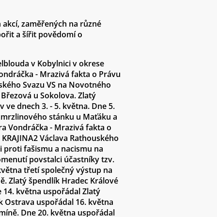
 akcí, zaměřených na různé
ořit a šířit povědomí o
lblouda v Kobylnici v okrese
ondráčka - Mrazivá fakta o Právu
Českého Svazu VS na Novotného
Březová u Sokolova. Zlatý
ve dnech 3. - 5. května. Dne 5.
 zmrzlinového stánku u Maťáku a
ra Vondráčka - Mrazivá fakta o
ci KRAJINA2 Václava Rathouského
i proti fašismu a nacismu na
menutí povstalci účastníky tzv.
května třetí společný výstup na
ě. Zlatý špendlík Hradec Králové
e 14. května uspořádal Zlatý
ík Ostrava uspořádal 16. května
míně. Dne 20. května uspořádal