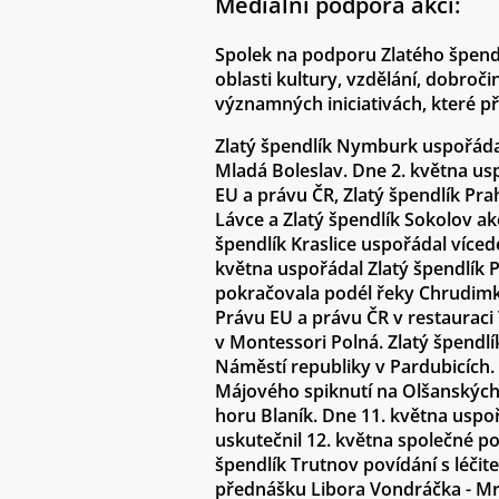
Mediální podpora akcí:
Spolek na podporu Zlatého špend
oblasti kultury, vzdělání, dobroč
významných iniciativách, které při
Zlatý špendlík Nymburk uspořádal
Mladá Boleslav. Dne 2. května us
EU a právu ČR, Zlatý špendlík P
Lávce a Zlatý špendlík Sokolov 
špendlík Kraslice uspořádal víced
května uspořádal Zlatý špendlík 
pokračovala podél řeky Chrudimky
Právu EU a právu ČR v restauraci
v Montessori Polná. Zlatý špendlí
Náměstí republiky v Pardubicích. 
Májového spiknutí na Olšanských h
horu Blaník. Dne 11. května uspoř
uskutečnil 12. května společné po
špendlík Trutnov povídání s léčit
přednášku Libora Vondráčka - Mra