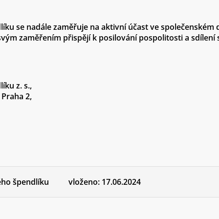
íku se nadále zaměřuje na aktivní účast ve společenském dě
 svým zaměřením přispějí k posilování pospolitosti a sdílen
ku z. s.
,
 Praha 2,
ého špendlíku
vloženo:
17.06.2024