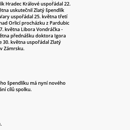
lík Hradec Králové uspořádal 22.
ětna uskutečnil Zlatý špendlík
Vary uspořádal 25. května třetí
 nad Orlicí procházku z Pardubic
7. května Libora Vondráčka -
května přednášku doktora Igora
 30. května uspořádal Zlatý
 v Zámrsku.
ého špendlíku má nyní nového
ní cílů spolku.
ů
.