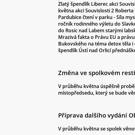
Zlatý špendlík Liberec akci Souvi
května akci Souvislosti 2 Roberta
Pardubice čtení v parku - Síla my
ročník rodinného výletu do Slavko
do Rosic nad Labem starými labs
Mrazivá fakta o Právu EU a právu
Bukovského na téma detox těla i 
špendlík Ústí nad Orlicí přednáš
Změna ve spolkovém restř
V průběhu května úspěšně proběh
místopředsedu, který se bude věn
Příprava dalšího vydání O
V průběhu května se spolek věnov