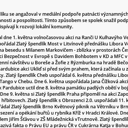
líku se angažoval v mediální podpoře patnácti významných
innosti a pospolitosti. Tímto způsobem se spolek snažil podp
spívají k rozvoji lokální komunity.
 dne 1. května volnočasovou akci na Ranči U Kulhavýho Ve
pořádal Zlatý špendlík Most v Litvínově přednášku Libora V
raha besedu s Milanem Markovičem - zblízka v prostorách 
akci Bezpečnost v Evropě s Davidem Bohbotem v KD a MFC v 
enní návštěvu u Boreše a Žofie z Rýzmburka na hradě Bečov 
Pardubice akci Ukliď si před svým prahem, která začínala u
. Zlatý špendlík Cheb uspořádal 6. května přednášku Libo
 Tango v Chebu. Dne 6. května uspořádala Jana Čížková ak
k Pardubice uctil dne 8. května památku padlých obětí v boj
Dne 9. května si Zlatý špendlík Praha připoměl na akci Zapo
řbitovech. Zlatý špendlík s Obrozenci 2.0. uspořádali 11. 
ádal Zlatý špendlík Brno Květnový piknik na Větrníku v Brn
sezení a opékání buřtů u rybníka Kříž v Hradci Králové. Dn
elem Jiřím Šťávou v ZŠ Mládežnická vTrutnově. Zlatý špendl
zivá fakta o Právu EU a právu ČR v Cukrárna Katja v Bohu