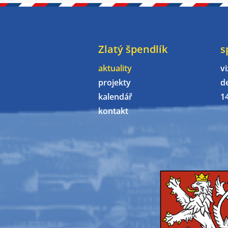
Zlatý špendlík
s
aktuality
vi
projekty
d
kalendář
1
kontakt