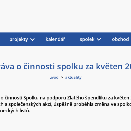
projekty
kalendář
spolek
obchod
áva o činnosti spolku za květen 
úvod
>
aktuality
činnosti Spolku na podporu Zlatého špendlíku za květen 20
ch a společenských akcí, úspěšně proběhla změna ve spolko
eckých listů.