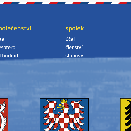
polečenství
spolek
ze
účel
esatero
členství
4 hodnot
stanovy