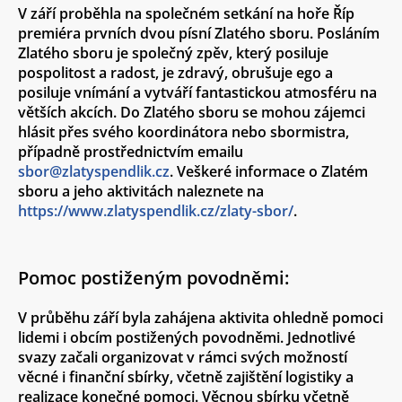
V září proběhla na společném setkání na hoře Říp
premiéra prvních dvou písní Zlatého sboru. Posláním
Zlatého sboru je společný zpěv, který posiluje
pospolitost a radost, je zdravý, obrušuje ego a
posiluje vnímání a vytváří fantastickou atmosféru na
větších akcích. Do Zlatého sboru se mohou zájemci
hlásit přes svého koordinátora nebo sbormistra,
případně prostřednictvím emailu
sbor@zlatyspendlik.cz
. Veškeré informace o Zlatém
sboru a jeho aktivitách naleznete na
https://www.zlatyspendlik.cz/zlaty-sbor/
.
Pomoc postiženým povodněmi:
V průběhu září byla zahájena aktivita ohledně pomoci
lidemi i obcím postižených povodněmi. Jednotlivé
svazy začali organizovat v rámci svých možností
věcné i finanční sbírky, včetně zajištění logistiky a
realizace konečné pomoci. Věcnou sbírku včetně