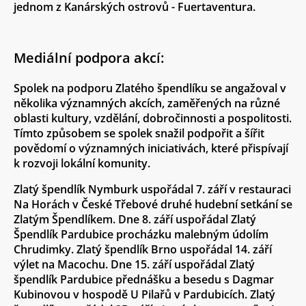
jednom z Kanárských ostrovů - Fuertaventura.
Mediální podpora akcí:
Spolek na podporu Zlatého špendlíku se angažoval v
několika významných akcích, zaměřených na různé
oblasti kultury, vzdělání, dobročinnosti a pospolitosti.
Tímto způsobem se spolek snažil podpořit a šířit
povědomí o významných iniciativách, které přispívají
k rozvoji lokální komunity.
Zlatý špendlík Nymburk uspořádal 7. září v restauraci
Na Horách v České Třebové druhé hudební setkání se
Zlatým Špendlíkem. Dne 8. září uspořádal Zlatý
Špendlík Pardubice procházku malebným údolím
Chrudimky. Zlatý špendlík Brno uspořádal 14. září
výlet na Macochu. Dne 15. září uspořádal Zlatý
špendlík Pardubice přednášku a besedu s Dagmar
Kubinovou v hospodě U Pilařů v Pardubicích. Zlatý