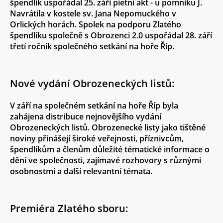
špendlík uspořádal 25. září pietní akt - u pomníku J.
Navrátila v kostele sv. Jana Nepomuckého v
Orlických horách. Spolek na podporu Zlatého
špendlíku společně s Obrozenci 2.0 uspořádal 28. září
třetí ročník společného setkání na hoře Říp.
Nové vydání Obrozeneckých listů:
V září na společném setkání na hoře Říp byla
zahájena distribuce nejnovějšího vydání
Obrozeneckých listů. Obrozenecké listy jako tištěné
noviny přinášejí široké veřejnosti, příznivcům,
špendlíkům a členům důležité tématické informace o
dění ve společnosti, zajímavé rozhovory s různými
osobnostmi a další relevantní témata.
Premiéra Zlatého sboru: