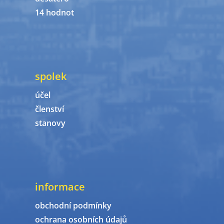
14 hodnot
spolek
účel
členství
stanovy
informace
obchodní podmínky
ochrana osobních údajů