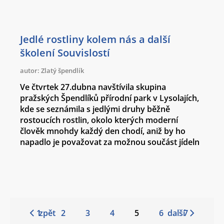
Jedlé rostliny kolem nás a další
školení Souvislostí
autor: Zlatý špendlík
Ve čtvrtek 27.dubna navštívila skupina
pražských Špendlíků přírodní park v Lysolajích,
kde se seznámila s jedlými druhy běžně
rostoucích rostlin, okolo kterých moderní
člověk mnohdy každý den chodí, aniž by ho
napadlo je považovat za možnou součást jídeln
1
zpět
2
3
4
5
6
další
7