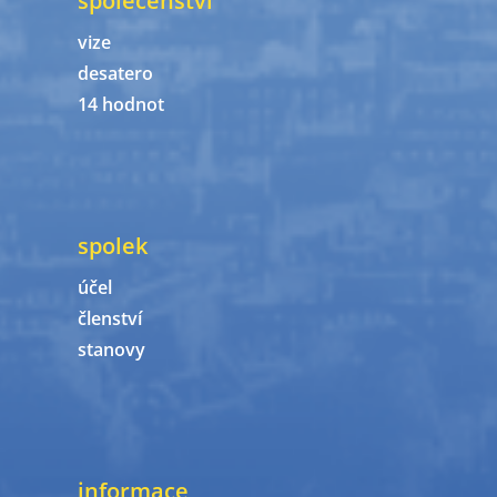
společenství
vize
desatero
14 hodnot
spolek
účel
členství
stanovy
informace