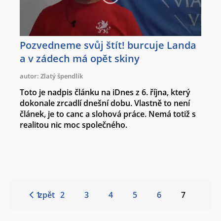
Pozvedneme svůj štít! burcuje Landa
a v zádech má opět skiny
autor: Zlatý špendlík
Toto je nadpis článku na iDnes z 6. října, který
dokonale zrcadlí dnešní dobu. Vlastně to není
článek, je to canc a slohová práce. Nemá totiž s
realitou nic moc společného.
1
zpět
2
3
4
5
6
7